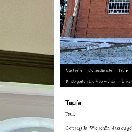
Startseite
Gottesdienste
Taufe, 
Kindergarten-Die Moorwichtel
Links
Taufe
Taufe
Gott sagt Ja! Wie schön, dass du ge