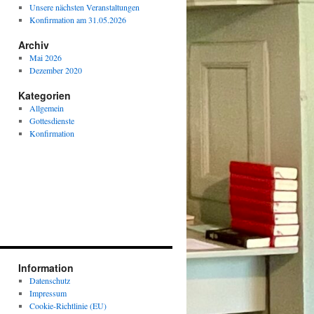
Unsere nächsten Veranstaltungen
Konfirmation am 31.05.2026
Archiv
Mai 2026
Dezember 2020
Kategorien
Allgemein
Gottesdienste
Konfirmation
Information
Datenschutz
Impressum
Cookie-Richtlinie (EU)