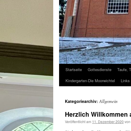
Startseite
Gottesdienste
Taufe, 
Kindergarten-Die Moorwichtel
Links
Allgemein
Kategoriearchiv:
Herzlich Willkommen a
Veröffentlicht am
11. Dezember 2020
von