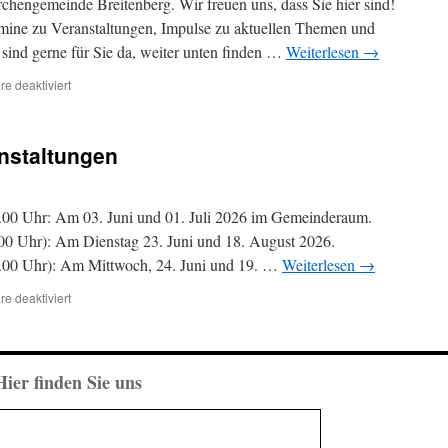
hengemeinde Breitenberg. Wir freuen uns, dass Sie hier sind!
ermine zu Veranstaltungen, Impulse zu aktuellen Themen und
 sind gerne für Sie da, weiter unten finden …
Weiterlesen
→
für
e deaktiviert
Herzlich
Willkommen
auf
nstaltungen
unserer
Webseite
!
.00 Uhr: Am 03. Juni und 01. Juli 2026 im Gemeinderaum.
.00 Uhr): Am Dienstag 23. Juni und 18. August 2026.
1.00 Uhr): Am Mittwoch, 24. Juni und 19. …
Weiterlesen
→
für
e deaktiviert
Unsere
nächsten
Veranstaltungen
Hier finden Sie uns