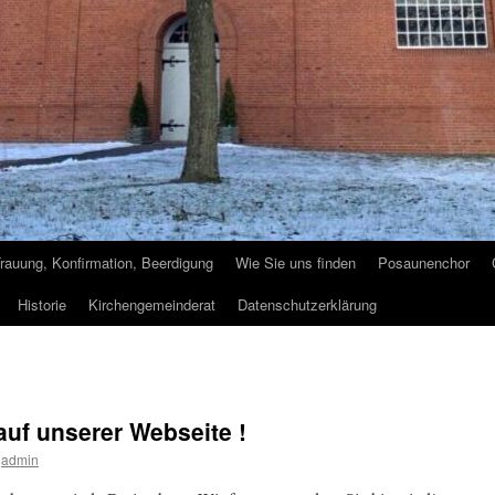
Trauung, Konfirmation, Beerdigung
Wie Sie uns finden
Posaunenchor
Historie
Kirchengemeinderat
Datenschutzerklärung
uf unserer Webseite !
admin