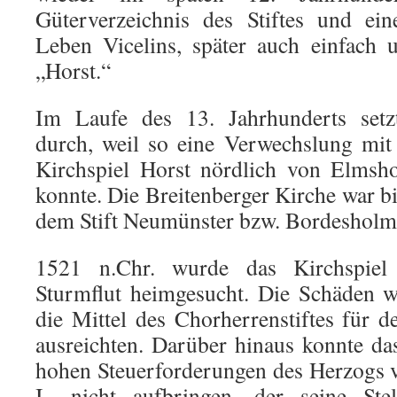
Güterverzeichnis des Stiftes und ei
Leben Vicelins, später auch einfach 
„Horst.“
Im Laufe des 13. Jahrhunderts setzt
durch, weil so eine Verwechslung mi
Kirchspiel Horst nördlich von Elmsh
konnte. Die Breitenberger Kirche war b
dem Stift Neumünster bzw. Bordesholm 
1521 n.Chr. wurde das Kirchspiel
Sturmflut heimgesucht. Die Schäden w
die Mittel des Chorherrenstiftes für 
ausreichten. Darüber hinaus konnte da
hohen Steuerforderungen des Herzogs v
I., nicht aufbringen, der seine St